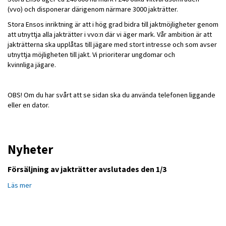
(vvo) och disponerar därigenom närmare 3000 jakträtter.
Stora Ensos inriktning är att i hög grad bidra till jaktmöjligheter genom
att utnyttja alla jakträtter i vvo:n där vi äger mark. Vår ambition är att
jakträtterna ska upplåtas till jägare med stort intresse och som avser
utnyttja möjligheten till jakt. Vi prioriterar ungdomar och
kvinnliga jägare.
OBS! Om du har svårt att se sidan ska du använda telefonen liggande
eller en dator.
Nyheter
Försäljning av jakträtter avslutades den 1/3
Läs mer