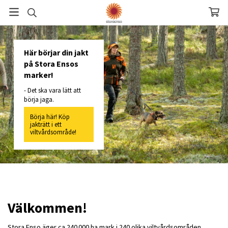
Här börjar din jakt
på Stora Ensos
marker!
- Det ska vara lätt att
börja jaga.
Börja här! Köp
jakträtt i ett
viltvårdsområde!
Välkommen!
Stora Enso äger ca 240 000 ha mark i 240 olika viltvårdsområden